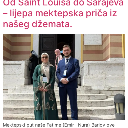
Od Saint Louisa do Sarajeva
– lijepa mektepska priča iz
našeg džemata.
Mektepski put naše Fatime (Emir i Nura) Barlov ove