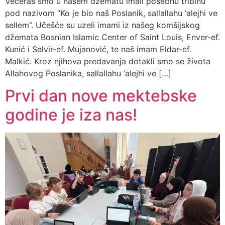
Večeras smo u našem džematu imali posebnu tribinu
pod nazivom “Ko je bio naš Poslanik, sallallahu ‘alejhi ve
sellem”. Učešće su uzeli imami iz našeg komšijskog
džemata Bosnian Islamic Center of Saint Louis, Enver-ef.
Kunić i Selvir-ef. Mujanović, te naš imam Eldar-ef.
Malkić. Kroz njihova predavanja dotakli smo se života
Allahovog Poslanika, sallallahu ‘alejhi ve […]
Prvi dan nove mektebske
godine je iza nas!