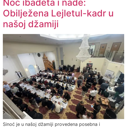
Noć ibadeta i nade:
Obilježena Lejletul-kadr u
našoj džamiji
Sinoć je u našoj džamiji provedena posebna i