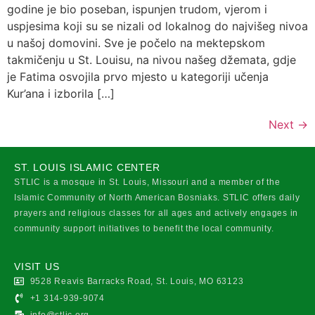
godine je bio poseban, ispunjen trudom, vjerom i
uspjesima koji su se nizali od lokalnog do najvišeg nivoa
u našoj domovini. Sve je počelo na mektepskom
takmičenju u St. Louisu, na nivou našeg džemata, gdje
je Fatima osvojila prvo mjesto u kategoriji učenja
Kur’ana i izborila […]
Next
→
ST. LOUIS ISLAMIC CENTER
STLIC is a mosque in St. Louis, Missouri and a member of the
Islamic Community of North American Bosniaks. STLIC offers daily
prayers and religious classes for all ages and actively engages in
community support initiatives to benefit the local community.
VISIT US
9528 Reavis Barracks Road, St. Louis, MO 63123
+1 314-939-9074