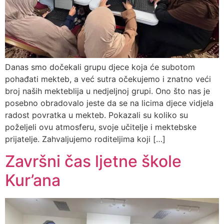
Danas smo dočekali grupu djece koja će subotom
pohađati mekteb, a već sutra očekujemo i znatno veći
broj naših mekteblija u nedjeljnoj grupi. Ono što nas je
posebno obradovalo jeste da se na licima djece vidjela
radost povratka u mekteb. Pokazali su koliko su
poželjeli ovu atmosferu, svoje učitelje i mektebske
prijatelje. Zahvaljujemo roditeljima koji […]
Završni čas ljetne škole
Kur’ana