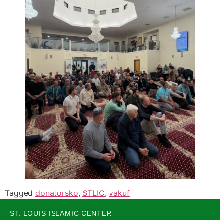
Tagged
donatorsko
,
STLIC
,
vakuf
ST. LOUIS ISLAMIC CENTER