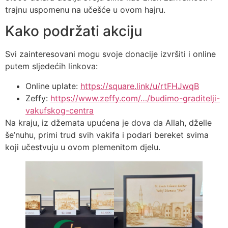
trajnu uspomenu na učešće u ovom hajru.
Kako podržati akciju
Svi zainteresovani mogu svoje donacije izvršiti i online
putem sljedećih linkova:
Online uplate:
https://square.link/u/rtFHJwqB
Zeffy:
https://www.zeffy.com/…/budimo-graditelji-
vakufskog-centra
Na kraju, iz džemata upućena je dova da Allah, dželle
še’nuhu, primi trud svih vakifa i podari bereket svima
koji učestvuju u ovom plemenitom djelu.