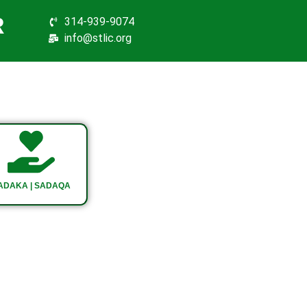
R
314-939-9074
info@stlic.org
ADAKA | SADAQA