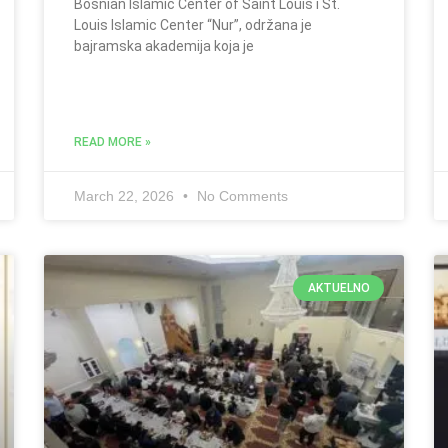
Bosnian Islamic Center of Saint Louis i St.
Louis Islamic Center “Nur”, održana je
bajramska akademija koja je
READ MORE »
March 22, 2026
No Comments
AKTUELNO