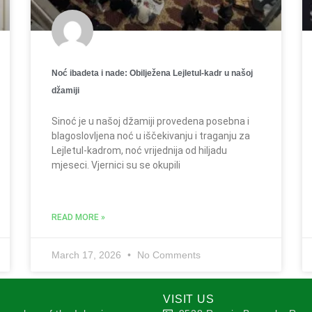
Noć ibadeta i nade: Obilježena Lejletul-kadr u našoj
džamiji
Sinoć je u našoj džamiji provedena posebna i
blagoslovljena noć u iščekivanju i traganju za
Lejletul-kadrom, noć vrijednija od hiljadu
mjeseci. Vjernici su se okupili
READ MORE »
March 17, 2026
No Comments
VISIT US