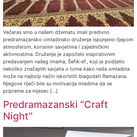
Večeras smo u našem džematu imali predivno
predramazansko omladinsko druženje ispunjeno lijepom
atmosferom, korisnim savjetima i zajedničkim
aktivnostima. Druženje je započelo inspirativnim
predavanjem našeg imama, Šefik-ef., koji je podijelio
nekoliko značajnih savjeta o tome kako naša omladina
može na najbolji način iskoristiti blagodati Ramazana.
Njegove riječi bile su motivacija mladima da se
pripreme za mjesec […]
Predramazanski “Craft
Night”