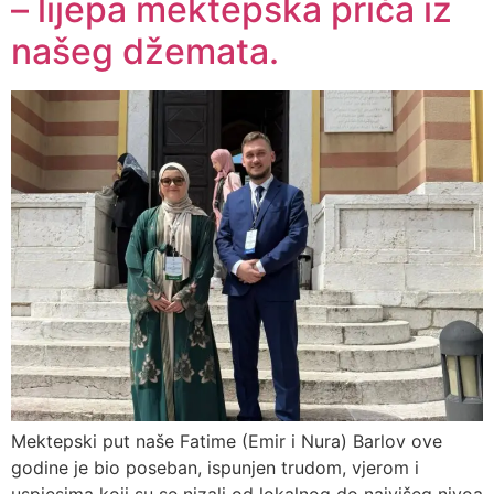
– lijepa mektepska priča iz
našeg džemata.
Mektepski put naše Fatime (Emir i Nura) Barlov ove
godine je bio poseban, ispunjen trudom, vjerom i
uspjesima koji su se nizali od lokalnog do najvišeg nivoa