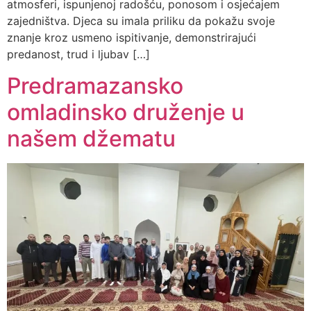
atmosferi, ispunjenoj radošću, ponosom i osjećajem
zajedništva. Djeca su imala priliku da pokažu svoje
znanje kroz usmeno ispitivanje, demonstrirajući
predanost, trud i ljubav […]
Predramazansko
omladinsko druženje u
našem džematu