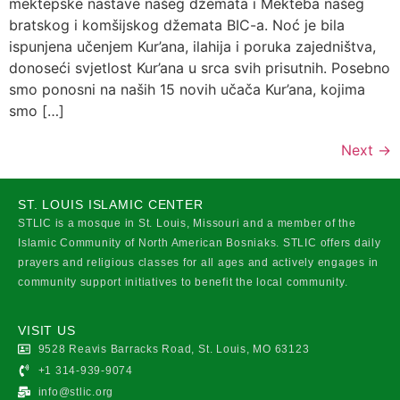
mektepske nastave našeg džemata i Mekteba našeg
bratskog i komšijskog džemata BIC-a. Noć je bila
ispunjena učenjem Kur’ana, ilahija i poruka zajedništva,
donoseći svjetlost Kur’ana u srca svih prisutnih. Posebno
smo ponosni na naših 15 novih učača Kur’ana, kojima
smo […]
Next
→
ST. LOUIS ISLAMIC CENTER
STLIC is a mosque in St. Louis, Missouri and a member of the
Islamic Community of North American Bosniaks. STLIC offers daily
prayers and religious classes for all ages and actively engages in
community support initiatives to benefit the local community.
VISIT US
9528 Reavis Barracks Road, St. Louis, MO 63123
+1 314-939-9074
info@stlic.org