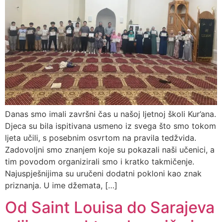
Danas smo imali završni čas u našoj ljetnoj školi Kur’ana.
Djeca su bila ispitivana usmeno iz svega što smo tokom
ljeta učili, s posebnim osvrtom na pravila tedžvida.
Zadovoljni smo znanjem koje su pokazali naši učenici, a
tim povodom organizirali smo i kratko takmičenje.
Najuspješnijima su uručeni dodatni pokloni kao znak
priznanja. U ime džemata, […]
Od Saint Louisa do Sarajeva