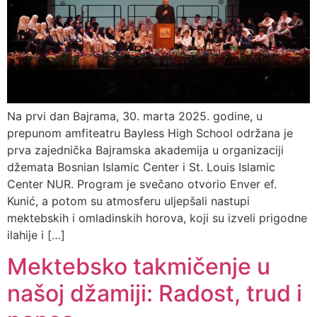
Na prvi dan Bajrama, 30. marta 2025. godine, u
prepunom amfiteatru Bayless High School održana je
prva zajednička Bajramska akademija u organizaciji
džemata Bosnian Islamic Center i St. Louis Islamic
Center NUR. Program je svečano otvorio Enver ef.
Kunić, a potom su atmosferu uljepšali nastupi
mektebskih i omladinskih horova, koji su izveli prigodne
ilahije i […]
Mektebsko takmičenje u
našoj džamiji: Radost, trud i