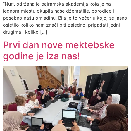
“Nur”, održana je bajramska akademija koja je na
jednom mjestu okupila naše džematlije, porodice i
posebno našu omladinu. Bila je to večer u kojoj se jasno
osjetilo koliko nam znači biti zajedno, pripadati jedni
drugima i koliko […]
Prvi dan nove mektebske
godine je iza nas!