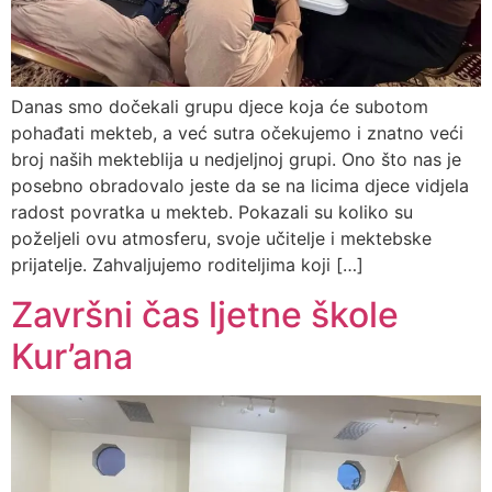
Danas smo dočekali grupu djece koja će subotom
pohađati mekteb, a već sutra očekujemo i znatno veći
broj naših mekteblija u nedjeljnoj grupi. Ono što nas je
posebno obradovalo jeste da se na licima djece vidjela
radost povratka u mekteb. Pokazali su koliko su
poželjeli ovu atmosferu, svoje učitelje i mektebske
prijatelje. Zahvaljujemo roditeljima koji […]
Završni čas ljetne škole
Kur’ana