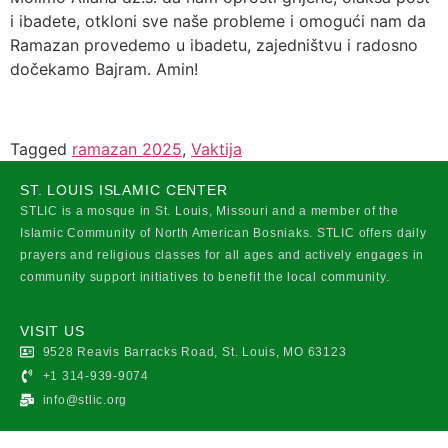
i ibadete, otkloni sve naše probleme i omogući nam da
Ramazan provedemo u ibadetu, zajedništvu i radosno
dočekamo Bajram. Amin!
Tagged
ramazan 2025
,
Vaktija
ST. LOUIS ISLAMIC CENTER
STLIC is a mosque in St. Louis, Missouri and a member of the
Islamic Community of North American Bosniaks. STLIC offers daily
prayers and religious classes for all ages and actively engages in
community support initiatives to benefit the local community.
VISIT US
9528 Reavis Barracks Road, St. Louis, MO 63123
+1 314-939-9074
info@stlic.org