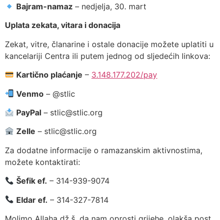
Bajram-namaz
– nedjelja, 30. mart
Uplata zekata, vitara i donacija
Zekat, vitre, članarine i ostale donacije možete uplatiti u
kancelariji Centra ili putem jednog od sljedećih linkova:
Kartično plaćanje
–
3.148.177.202/pay
Venmo
– @stlic
PayPal
–
stlic@stlic.org
Zelle
–
stlic@stlic.org
Za dodatne informacije o ramazanskim aktivnostima,
možete kontaktirati:
Šefik ef.
– 314-939-9074
Eldar ef.
– 314-327-7814
Molimo Allaha dž.š. da nam oprosti grijehe, olakša post