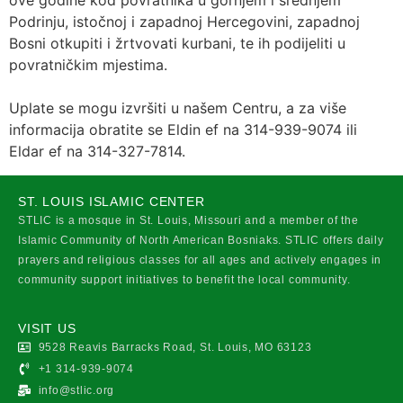
ove godine kod povratnika u gornjem i srednjem
Podrinju, istočnoj i zapadnoj Hercegovini, zapadnoj
Bosni otkupiti i žrtvovati kurbani, te ih podijeliti u
povratničkim mjestima.
Uplate se mogu izvršiti u našem Centru, a za više
informacija obratite se Eldin ef na 314-939-9074 ili
Eldar ef na 314-327-7814.
ST. LOUIS ISLAMIC CENTER
STLIC is a mosque in St. Louis, Missouri and a member of the
Islamic Community of North American Bosniaks. STLIC offers daily
prayers and religious classes for all ages and actively engages in
community support initiatives to benefit the local community.
VISIT US
9528 Reavis Barracks Road, St. Louis, MO 63123
+1 314-939-9074
info@stlic.org