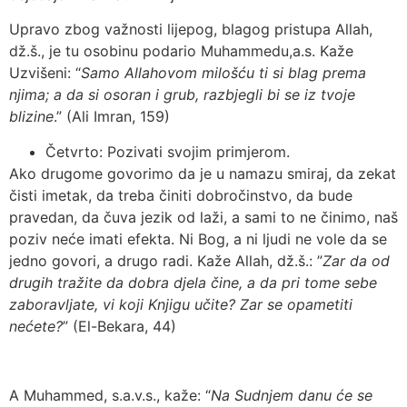
Upravo zbog važnosti lijepog, blagog pristupa Allah,
dž.š., je tu osobinu podario Muhammedu,a.s. Kaže
Uzvišeni: “
Samo Allahovom milošću ti si blag prema
njima; a da si osoran i grub, razbjegli bi se iz tvoje
blizine
.” (Ali Imran, 159)
Četvrto: Pozivati svojim primjerom.
Ako drugome govorimo da je u namazu smiraj, da zekat
čisti imetak, da treba činiti dobročinstvo, da bude
pravedan, da čuva jezik od laži, a sami to ne činimo, naš
poziv neće imati efekta. Ni Bog, a ni ljudi ne vole da se
jedno govori, a drugo radi. Kaže Allah, dž.š.: ”
Zar da od
drugih tražite da dobra djela čine, a da pri tome sebe
zaboravljate, vi koji Knjigu učite? Zar se opametiti
nećete?
” (El-Bekara, 44)
A Muhammed, s.a.v.s., kaže: “
Na Sudnjem danu će se