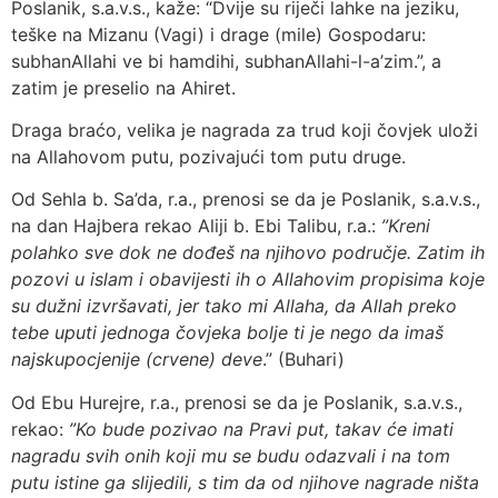
Poslanik, s.a.v.s., kaže: “Dvije su riječi lahke na jeziku,
teške na Mizanu (Vagi) i drage (mile) Gospodaru:
subhanAllahi ve bi hamdihi, subhanAllahi-l-a’zim.”, a
zatim je preselio na Ahiret.
Draga braćo, velika je nagrada za trud koji čovjek uloži
na Allahovom putu, pozivajući tom putu druge.
Od Sehla b. Sa’da, r.a., prenosi se da je Poslanik, s.a.v.s.,
na dan Hajbera rekao Aliji b. Ebi Talibu, r.a.:
”Kreni
polahko sve dok ne dođeš na njihovo područje. Zatim ih
pozovi u islam i obavijesti ih o Allahovim propisima koje
su dužni izvršavati, jer tako mi Allaha, da Allah preko
tebe uputi jednoga čovjeka bolje ti je nego da imaš
najskupocjenije (crvene) deve
.” (Buhari)
Od Ebu Hurejre, r.a., prenosi se da je Poslanik, s.a.v.s.,
rekao:
”Ko bude pozivao na Pravi put, takav će imati
nagradu svih onih koji mu se budu odazvali i na tom
putu istine ga slijedili, s tim da od njihove nagrade ništa