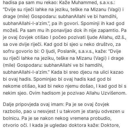
hadisa pa sam mu rekao: Kaže Muhammed, s.a.v.s.:
“Dvije su riječi lahke na jeziku, teške na Mizanu (Vagi) i
drage (mile) Gospodaru: subhanAllahi ve bi hamdihi,
subhanAllahi-l-a’zim.”, pa ih govori. Spominji ih kad god
možeš. Pa sam mu ih ponavljao dok ih nije zapamtio. Pa
je ovaj čovjek otišao I počeo pozivati ljude Allahu, dž.š.,
sa ove dvije riječi. Kad god bi sjeo u neko društvo, za
sofru govorio bi: O ljudi, Poslanik, s.a.v.s., kaže: “Dvije
su riječi lahke na jeziku, teške na Mizanu (Vagi) i drage
(mile) Gospodaru: subhanAllahi ve bi hamdihi,
subhanAllahi-l-a’zim.” Kada bi sreo djecu na ulici kazao
bi ovaj hadis. Spominjao bi ovaj hadis kad god bi
nekome otišao, kad bi neko njemu došao, I kad god bi s
nekim sjeo. Ovim hadisom je pozivao Allahu Uzvišenom.
Dalje pripovjeda ovaj imam: Pa je se ovaj čovjek
razbolio, pao u nesvjest I u takvom je stanju odvezen u
bolnicu. Pa je se nakon nekog vremena probudio,
otvorio oči. I kada je ugledao doktora kaže: Doktore,