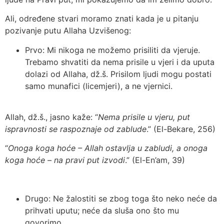
Ali, određene stvari moramo znati kada je u pitanju
pozivanje putu Allaha Uzvišenog:
Prvo: Mi nikoga ne možemo prisiliti da vjeruje.
Trebamo shvatiti da nema prisile u vjeri i da uputa
dolazi od Allaha, dž.š. Prisilom ljudi mogu postati
samo munafici (licemjeri), a ne vjernici.
Allah, dž.š., jasno kaže: “
Nema prisile u vjeru, put
ispravnosti se raspoznaje od zablude
.” (El-Bekare, 256)
“
Onoga koga hoće – Allah ostavlja u zabludi, a onoga
koga hoće – na pravi put izvodi
.” (El-En’am, 39)
Drugo: Ne žalostiti se zbog toga što neko neće da
prihvati uputu; neće da sluša ono što mu
govorimo.