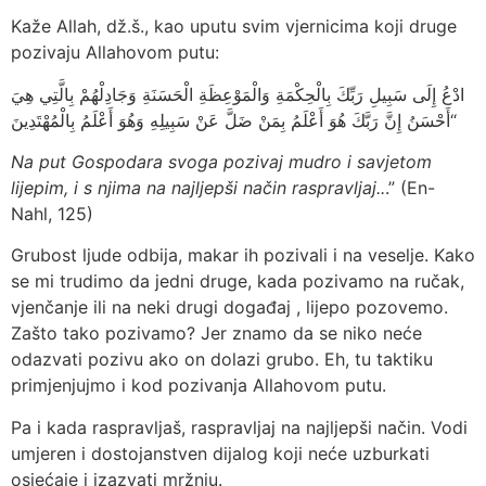
Kaže Allah, dž.š., kao uputu svim vjernicima koji druge
pozivaju Allahovom putu:
ادْعُ إِلَى سَبِيلِ رَبِّكَ بِالْحِكْمَةِ وَالْمَوْعِظَةِ الْحَسَنَةِ وَجَادِلْهُمْ بِالَّتِي هِيَ
أَحْسَنُ إِنَّ رَبَّكَ هُوَ أَعْلَمُ بِمَنْ ضَلَّ عَنْ سَبِيلِهِ وَهُوَ أَعْلَمُ بِالْمُهْتَدِينَ“
Na put Gospodara svoga pozivaj mudro i savjetom
lijepim, i s njima na najljepši način raspravljaj..
.” (En-
Nahl, 125)
Grubost ljude odbija, makar ih pozivali i na veselje. Kako
se mi trudimo da jedni druge, kada pozivamo na ručak,
vjenčanje ili na neki drugi događaj , lijepo pozovemo.
Zašto tako pozivamo? Jer znamo da se niko neće
odazvati pozivu ako on dolazi grubo. Eh, tu taktiku
primjenjujmo i kod pozivanja Allahovom putu.
Pa i kada raspravljaš, raspravljaj na najljepši način. Vodi
umjeren i dostojanstven dijalog koji neće uzburkati
osjećaje i izazvati mržnju.