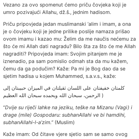
Vezano za ovo spomenut ćemo priču čovjeka koji je
umro pozivajući Allahu, dž.š., jednim hadisom.
Priču pripovjeda jedan muslimanski ‘alim i imam, a ona
je o čovjeku koji je jedne prilike poslije namaza prišao
ovom imamu i kazao mu: Želim da me naučis nećemu za
što će mi Allah dati nagradu? Bilo šta za što će me Allah
nagraditi? Pripovjeda imam: Svojim pitanjem me je
iznenadio, pa sam pomislio odmah sta da mu kažem,
čemu da ga podučim? Kaže: Pa mi je Bog dao da se
sjetim hadisa u kojem Muhammed, s.a.v.s., kaže:
كلمتان خفيفتان على اللسان ثقيلتان في الميزان حبيبتان إلى
الرحمن، سبحان الله وبحمده سبحان الله العظيم )
“
Dvije su riječi lahke na jeziku, teške na Mizanu (Vagi) i
drage (mile) Gospodaru: subhanAllahi ve bi hamdihi,
subhanAllahi-l-a’zim.”
(Muslim)
Kaže imam: Od čitave vjere sjetio sam se samo ovog