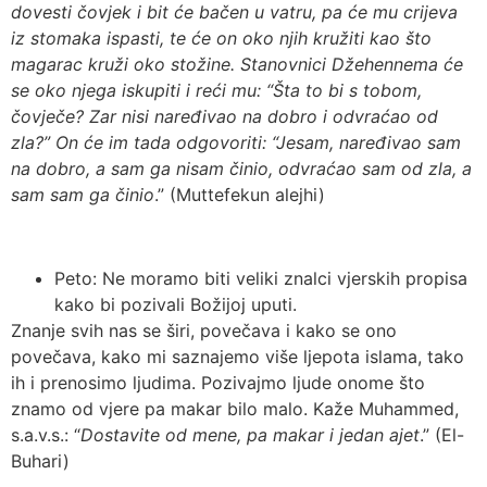
dovesti čovjek i bit će bačen u vatru, pa će mu crijeva
iz stomaka ispasti, te će on oko njih kružiti kao što
magarac kruži oko stožine. Stanovnici Džehennema će
se oko njega iskupiti i reći mu: “Šta to bi s tobom,
čovječe? Zar nisi naređivao na dobro i odvraćao od
zla?” On će im tada odgovoriti: “Jesam, naređivao sam
na dobro, a sam ga nisam činio, odvraćao sam od zla, a
sam sam ga činio
.” (Muttefekun alejhi)
Peto: Ne moramo biti veliki znalci vjerskih propisa
kako bi pozivali Božijoj uputi.
Znanje svih nas se širi, povečava i kako se ono
povečava, kako mi saznajemo više ljepota islama, tako
ih i prenosimo ljudima. Pozivajmo ljude onome što
znamo od vjere pa makar bilo malo. Kaže Muhammed,
s.a.v.s.: “
Dostavite od mene, pa makar i jedan ajet
.” (El-
Buhari)