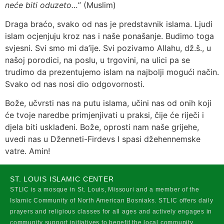
neće biti oduzeto…
” (Muslim)
Draga braćo, svako od nas je predstavnik islama. Ljudi
islam ocjenjuju kroz nas i naše ponašanje. Budimo toga
svjesni. Svi smo mi da’ije. Svi pozivamo Allahu, dž.š., u
našoj porodici, na poslu, u trgovini, na ulici pa se
trudimo da prezentujemo islam na najbolji mogući način.
Svako od nas nosi dio odgovornosti.
Bože, učvrsti nas na putu islama, učini nas od onih koji
će tvoje naredbe primjenjivati u praksi, čije će riječi i
djela biti usklađeni. Bože, oprosti nam naše grijehe,
uvedi nas u Dženneti-Firdevs I spasi džehennemske
vatre. Amin!
ST. LOUIS ISLAMIC CENTER
STLIC is a mosque in St. Louis, Missouri and a member of the
Islamic Community of North American Bosniaks. STLIC offers daily
prayers and religious classes for all ages and actively engages in
community support initiatives to benefit the local community.