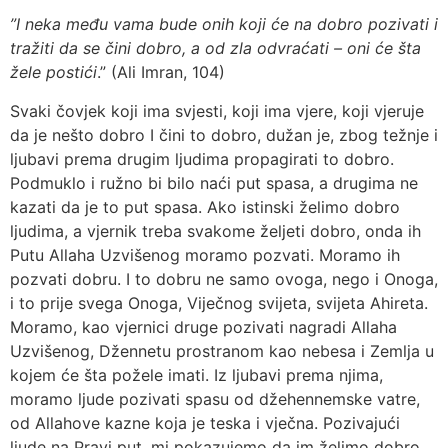
”I neka među vama bude onih koji će na dobro pozivati i
tražiti da se čini dobro, a od zla odvraćati – oni će šta
žele postići
.” (Ali Imran, 104)
Svaki čovjek koji ima svjesti, koji ima vjere, koji vjeruje
da je nešto dobro I čini to dobro, dužan je, zbog težnje i
ljubavi prema drugim ljudima propagirati to dobro.
Podmuklo i ružno bi bilo naći put spasa, a drugima ne
kazati da je to put spasa. Ako istinski želimo dobro
ljudima, a vjernik treba svakome željeti dobro, onda ih
Putu Allaha Uzvišenog moramo pozvati. Moramo ih
pozvati dobru. I to dobru ne samo ovoga, nego i Onoga,
i to prije svega Onoga, Viječnog svijeta, svijeta Ahireta.
Moramo, kao vjernici druge pozivati nagradi Allaha
Uzvišenog, Džennetu prostranom kao nebesa i Zemlja u
kojem će šta požele imati. Iz ljubavi prema njima,
moramo ljude pozivati spasu od džehennemske vatre,
od Allahove kazne koja je teska i vječna. Pozivajući
ljude na Pravi put, mi pokazujemo da im želimo dobro.