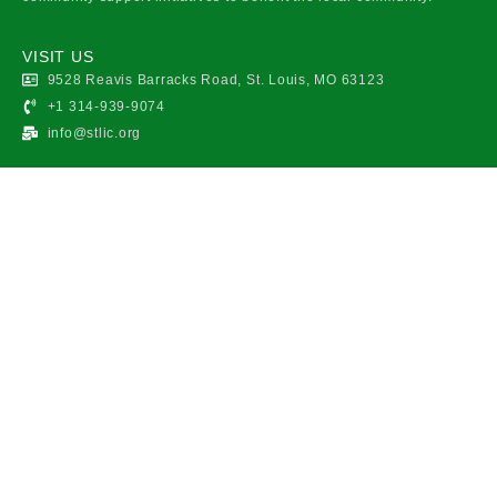
VISIT US
9528 Reavis Barracks Road, St. Louis, MO 63123
+1 314-939-9074
info@stlic.org