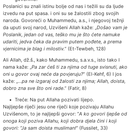
Poslanici su znali istinu bolje od nas i težili su da ljude
izvedu na put spasa. i oni su se žalostili zbog svojih
naroda. Govoreći o Muhammedu, a.s., i njegovoj težnji
da uputi svoj narod, Uzvišeni Allah kaže: „
Došao vam je
Poslanik, jedan od vas, teško mu je što ćete namuke
udariti, jedva čeka da pravim putem pođete, a prema
vjernicima je blag i milostiv.
“ (Et-Tewbeh, 128)
Ali Allah, dž.š., kako Muhammedu, s.a.v.s., isto tako I
nama kaže: „
Pa zar ćeš ti za njima od tuge svisnuti, ako
oni u govor ovaj neće da povjeruju?
“ (El-Kehf, 6) I jos
kaže: „…
pa ne izgaraj od žalosti za njima; Allah, doista,
dobro zna sve što oni rade
.“ (Fatir, 8)
Treće: Na put Allaha pozivati lijepo.
Najljepše riječi jesu one riječi koje pozivaju Allahu
Uzvišenom, to je najljepši govor: “
A ko govori ljepše od
onoga koji poziva Allahu, koji dobra djela čini i koji
govori: “Ja sam doista musliman!”
(Fussilet, 33)