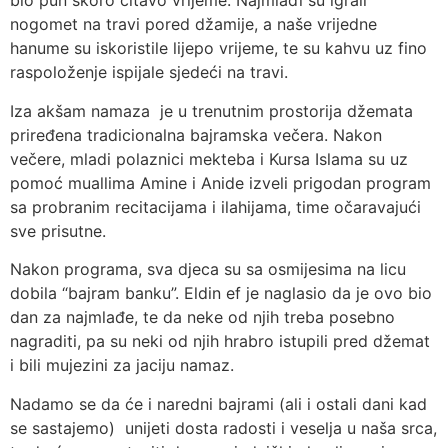
bio pun skoro čitavo vrijeme. Najmlađi su igrali
nogomet na travi pored džamije, a naše vrijedne
hanume su iskoristile lijepo vrijeme, te su kahvu uz fino
raspoloženje ispijale sjedeći na travi.
Iza akšam namaza je u trenutnim prostorija džemata
priređena tradicionalna bajramska večera. Nakon
večere, mladi polaznici mekteba i Kursa Islama su uz
pomoć muallima Amine i Anide izveli prigodan program
sa probranim recitacijama i ilahijama, time očaravajući
sve prisutne.
Nakon programa, sva djeca su sa osmijesima na licu
dobila “bajram banku”. Eldin ef je naglasio da je ovo bio
dan za najmlađe, te da neke od njih treba posebno
nagraditi, pa su neki od njih hrabro istupili pred džemat
i bili mujezini za jaciju namaz.
Nadamo se da će i naredni bajrami (ali i ostali dani kad
se sastajemo) unijeti dosta radosti i veselja u naša srca,