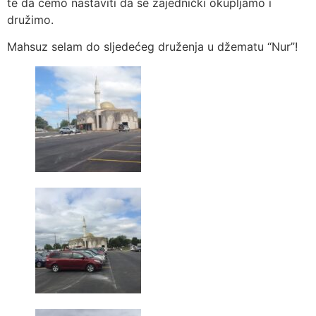
te da ćemo nastaviti da se zajednički okupljamo i
družimo.
Mahsuz selam do sljedećeg druženja u džematu “Nur”!