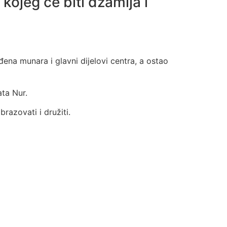
kojeg će biti džamija i
ena munara i glavni dijelovi centra, a ostao
ata Nur.
brazovati i družiti.