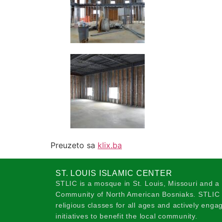
Preuzeto sa
klix.ba
ST. LOUIS ISLAMIC CENTER
STLIC is a mosque in St. Louis, Missouri and a
Community of North American Bosniaks. STLIC o
religious classes for all ages and actively eng
initiatives to benefit the local community.