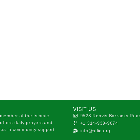
VISIT US
 member of the Islamic
9528 Reavis Barracks Road
ffers daily prayers and
+1 314-939-9074
ages in community support
info@stlic.org