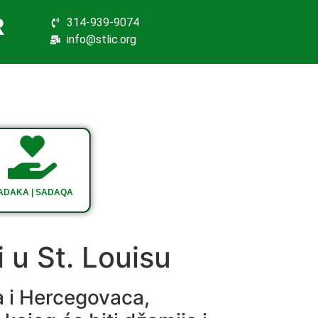
R
314-939-9074
info@stlic.org
ADAKA | SADAQA
i u St. Louisu
a i Hercegovaca,