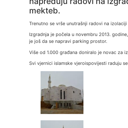
napreduju radovi na izgrad
mekteb.
Trenutno se vrše unutrašnji radovi na izolacij
Izgradnja je počela u novembru 2013. godine, 
je još da se napravi parking prostor.
Više od 1.000 građana doniralo je novac za iz
Svi vjernici islamske vjeroispovijesti raduju se