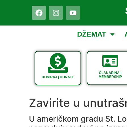
DŽEMAT
ČLANARINA |
MEMBERSHIP
DONIRAJ | DONATE
Zavirite u unutraš
U američkom gradu St. Lo