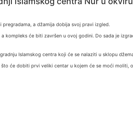
nji Islamskog centra Nur u okviru 
i i pregradama, a džamija dobija svoj pravi izgled.
a kompleks će biti završen u ovoj godini. Do sada je izgrađ
gradnju Islamskog centra koji će se nalaziti u sklopu džem
 što će dobiti prvi veliki centar u kojem će se moći moliti, o