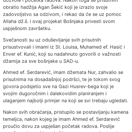
dozvole i početka radova. Nakon toga se prisutnim
obratio hadžija Agan Šekić koji je izrazio svoje
zadovoljstvo sa odzivom, i rekao da će se uz pomoc
Allaha dž.š. i ovaj projekat Bošnjaka privesti svom
uspješnom završetku.
Svečanosti su uz oduševljanje svih prisutnih
prisustvovali i imami iz St. Louisa, Muhamed ef. Hasić i
Enver ef. Kunić, koji su nadahnuto govorili o važnosti
džamija za sve bošnjake u SAD-u.
Ahmed ef. Serdarević, imam džemata Nur, zahvalio se
prisutnima na dosadašnjoj podršci, te je tokom svog
govora podsjetio sve na Gazi Husrev-bega koji je
svojim dugoročnim i dalekovidim planiranjem i
ulaganjem najbolji primjer na koji se svi trebaju ugledati.
Nakon svih obraćanja, pristupilo se postavljanju kamena
temeljca, nakon kojeg je imam Ahmed ef. Serdarević
proučio dovu za uspješan početak radova. Poslije