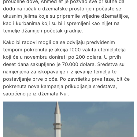
proučene dove, Ahmed ef je pozvao sve prisutne da
dođu na ručak u dzematske prostorije i počaste se
ukusnim jelima koje su pripremile vrijedne džematlijke,
kao i kurbanima koji su bili spremljeni kao nijjet na
temelje džamije i početak gradnje.
Kako bi radovi mogli da se odvijaju predviđenim
tempom pokrenuta je akcija 1000 vakifa utemeljitelja
koji će u novembru donirati po 200 dolara. U prvih
deset dana sakupljeno je 70.000 dolara. Sredstva su
namjenjena za iskopavanje i izlijevanje temelja te
postavljanje prve ploče. Po završetku prve faze, bit će
pokrenuta nova kampanja prikupljanja sredstava,
saopćeno je iz džemata Nur.